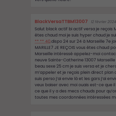
BlackVersaTTBM13007
12 février 202
Salut black actif bi actif versa je reçoi
êtes chaud moi je suis hyper chaud je s
** ** 40
.dispo 24 sur 24 à Marseille 7e j
MARILLE7 JE REÇOIS vous êtes chaud pou
Marseille intéressé appelez-moi contact
neuve Sainte-Catherine 13007 Marseille j
beau sexe 25 cm je suis versa et je ch
m’appeler et je reçois plein direct plan 
suis perso j’ai envie là et les gars j’ai
veux baiser avec moi ouais est-ce que i
ce que il y a des mecs chauds pour qu’on 
toutes mes coordonnées intéressées m