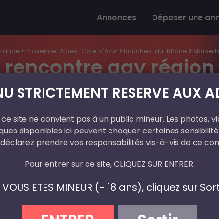
Annonces
Déposer une an
France
Provence-Alpes-Côte d'Azur
Bouches-du-Rhône
Marseill
rencontre gay région 
U STRICTEMENT RESERVE AUX AD
ce site ne convient pas à un public mineur. Les photos, vi
Abdos13
En Ligne
ues disponibles ici peuvent choquer certaines sensibilités
 déclarez prendre vos responsabilités vis-à-vis de ce con
Age
27 ans
Pour entrer sur ce site, CLIQUEZ SUR ENTRER.
Département
Bouches-du-Rhône
Ville
Marseille
I VOUS ETES MINEUR (- 18 ans), cliquez sur Sorti
Téléphone
06 13 ** ** **