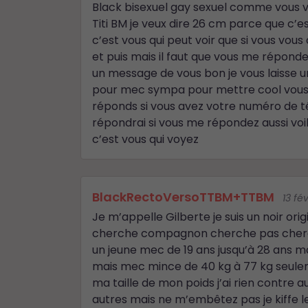
Black bisexuel gay sexuel comme vous vo
Titi BM je veux dire 26 cm parce que c’e
c’est vous qui peut voir que si vous vou
et puis mais il faut que vous me répond
un message de vous bon je vous laisse un
pour mec sympa pour mettre cool vous
réponds si vous avez votre numéro de t
répondrai si vous me répondez aussi voi
c’est vous qui voyez
BlackRectoVersoTTBM+TTBM
13 fé
Je m’appelle Gilberte je suis un noir or
cherche compagnon cherche pas cherch
un jeune mec de 19 ans jusqu’à 28 ans ma
mais mec mince de 40 kg à 77 kg seulem
ma taille de mon poids j’ai rien contre 
autres mais ne m’embêtez pas je kiffe le