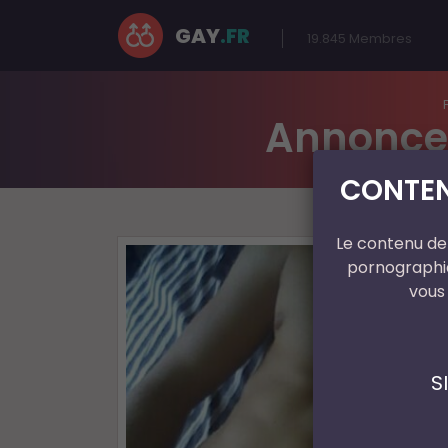
GAY
.FR
19.845
Membres
Annonce 
CONTEN
Le contenu de 
pornographiq
vous
S