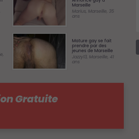
n
Annonce gay à
Marseille
,
Marius
,
Marseille
,
35
ans
Mature gay se fait
prendre par des
jeunes de Marseille
le
,
Jazzy13
,
Marseille
,
41
ans
ion Gratuite