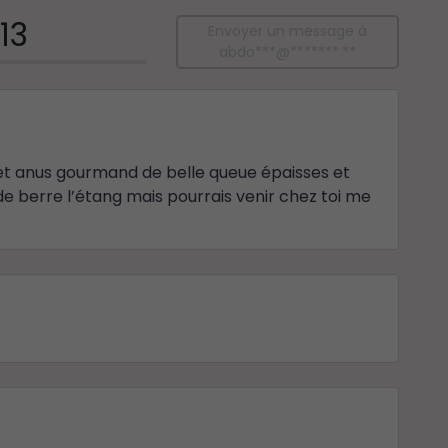
13
Envoyer un message à
abdo***@*******.**
et anus gourmand de belle queue épaisses et
 de berre l’étang mais pourrais venir chez toi me