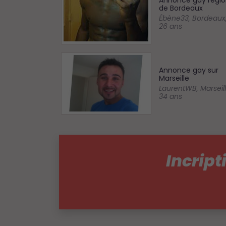
Annonce gay régio
de Bordeaux
Ébène33
,
Bordeaux
26 ans
Annonce gay sur
Marseille
LaurentWB
,
Marseil
34 ans
Incript