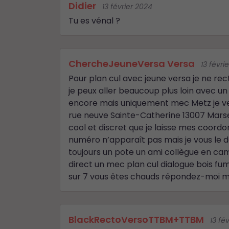
Didier
13 février 2024
Tu es vénal ?
ChercheJeuneVersa Versa
13 févri
Pour plan cul avec jeune versa je ne rec
je peux aller beaucoup plus loin avec u
encore mais uniquement mec Metz je veu
rue neuve Sainte-Catherine 13007 Marsei
cool et discret que je laisse mes coord
numéro n’apparaît pas mais je vous le
toujours un pote un ami collègue en ca
direct un mec plan cul dialogue bois fum
sur 7 vous êtes chauds répondez-moi m
BlackRectoVersoTTBM+TTBM
13 fé