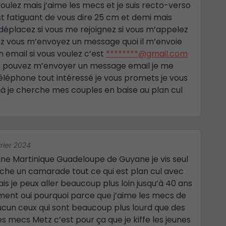
ulez mais j’aime les mecs et je suis recto-verso
st fatiguant de vous dire 25 cm et demi mais
s déplacez si vous me rejoignez si vous m’appelez
ez vous m’envoyez un message quoi il m’envoie
 email si vous voulez c’est
********@gmail.com
 pouvez m’envoyer un message email je me
éléphone tout intéressé je vous promets je vous
là je cherche mes couples en baise au plan cul
vrier 2024
igine Martinique Guadeloupe de Guyane je vis seul
e un camarade tout ce qui est plan cul avec
is je peux aller beaucoup plus loin jusqu’à 40 ans
ent oui pourquoi parce que j’aime les mecs de
aucun ceux qui sont beaucoup plus lourd que des
s mecs Metz c’est pour ça que je kiffe les jeunes