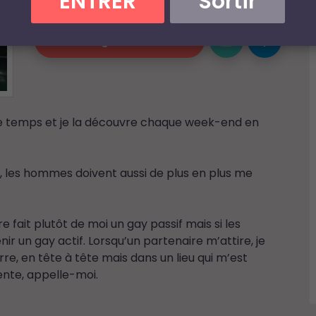
ENTRER
Sortir
Email
juli*****@*******.***
Dialoguer & Chatter
u de temps et je la découvre chaque week-end en
aît, les hommes doivent aussi de plus en plus me
 fait plutôt de moi un gay passif mais si les
r un gay actif. Lorsqu’un partenaire m’attire, je
re, en tête à tête mais dans un lieu qui m’est
tente, appelle-moi.