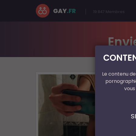
GAY
.FR
19.847
Membres
Envi
CONTEN
Le contenu de 
pornographiq
vous
S