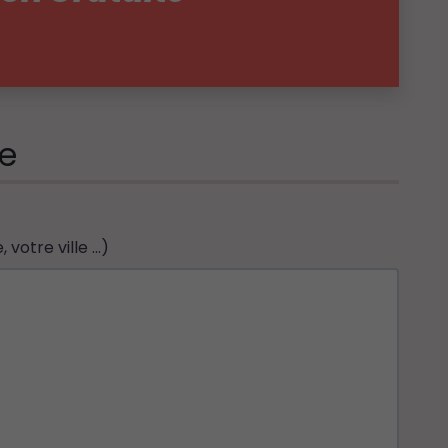
e
otre ville ...)