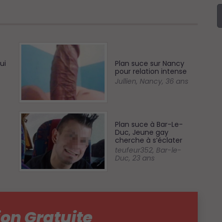
ui
Plan suce sur Nancy
pour relation intense
Jullien
,
Nancy
,
36 ans
Plan suce à Bar-Le-
Duc, Jeune gay
cherche à s’éclater
teufeur352
,
Bar-le-
Duc
,
23 ans
ion Gratuite