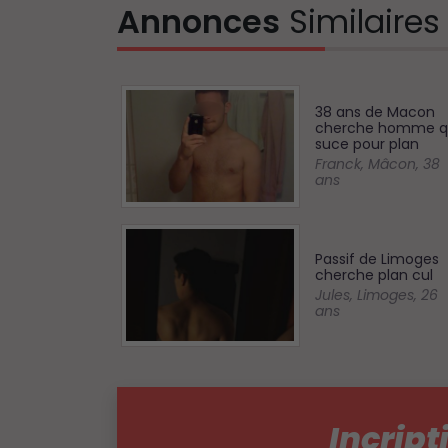
Annonces
Similaires
38 ans de Macon
cherche homme q
suce pour plan
Franck
,
Mâcon
,
38
ans
Passif de Limoges
cherche plan cul
Jules
,
Limoges
,
26
ans
Incript