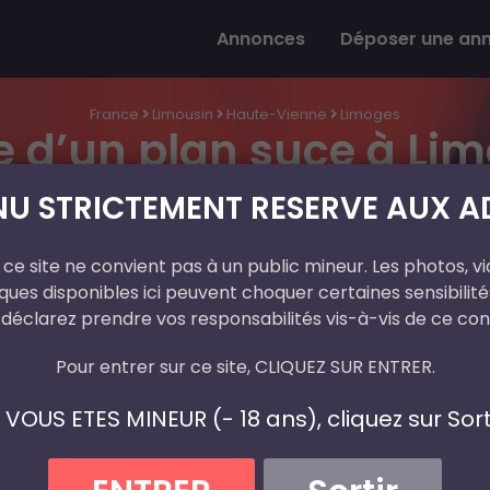
Annonces
Déposer une an
France
Limousin
Haute-Vienne
Limoges
e d’un plan suce à Li
U STRICTEMENT RESERVE AUX AD
ce site ne convient pas à un public mineur. Les photos, vi
Julien
En Ligne
ues disponibles ici peuvent choquer certaines sensibilités
 déclarez prendre vos responsabilités vis-à-vis de ce con
Age
31 ans
Pour entrer sur ce site, CLIQUEZ SUR ENTRER.
Département
Haute-Vienne
Ville
Limoges
I VOUS ETES MINEUR (- 18 ans), cliquez sur Sorti
Téléphone
06 40 ** ** **