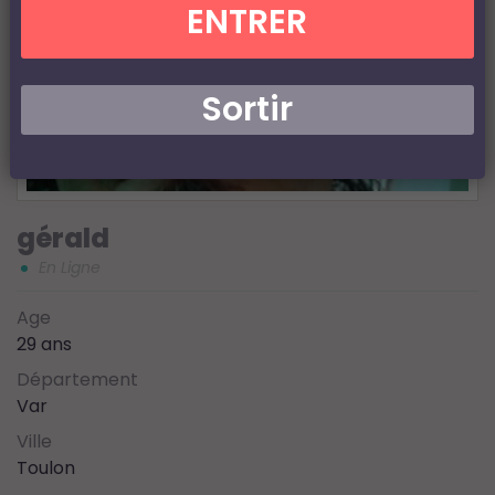
ENTRER
Sortir
gérald
En Ligne
Age
29 ans
Département
Var
Ville
Toulon