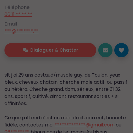
Téléphone
06 11 ** ** **
Email
***@*******.**
Dialoguer & Chatter
slt j ai 29 ans costaud/musclé gay, de Toulon, yeux
bleux, cheveux chatain, cherche male actif ou passif
ou hétéro. Cheche grand, tbm, sérieux, entre 31 32
ans, sportif, cultivé, aimant restaurant sorties + si
affinitées.
Ce que j attend c’est un mec droit, correct, honnête
fidèle, contactez moi
*************@gmail.com
ou
06********
bisous pas de tel masqués bisous