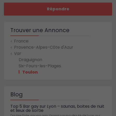
Répondre
Trouver une Annonce
France
Provence-Alpes-Côte d'Azur
Var
Draguignan
Six-Fours-les-Plages
Toulon
Blog
Top 5 Bar gay sur Lyon – saunas, boites de nuit
et lieux de sortie
Double Side, sauna gay Grand sauna réputé de Lyon qui