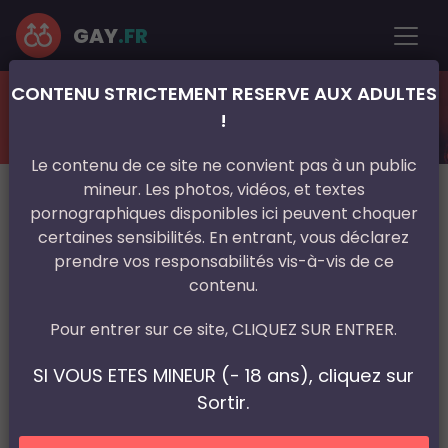
GAY
.FR
CONTENU STRICTEMENT RESERVE AUX ADULTES
France
Provence-Alpes-Côte d'Azur
Var
Toulon
!
Expérience gay sur Toulon
Le contenu de ce site ne convient pas à un public
mineur. Les photos, vidéos, et textes
pornographiques disponibles ici peuvent choquer
certaines sensibilités. En entrant, vous déclarez
prendre vos responsabilités vis-à-vis de ce
contenu.
Pour entrer sur ce site, CLIQUEZ SUR ENTRER.
SI VOUS ETES MINEUR (- 18 ans), cliquez sur
Sortir.