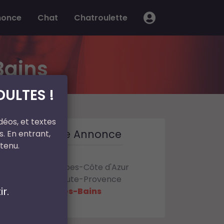
nonce
Chat
Chatroulette
Bains
ULTES !
déos, et textes
Trouver une Annonce
. En entrant,
tenu.
France
Provence-Alpes-Côte d'Azur
Alpes-de-Haute-Provence
r.
Digne-les-Bains
Manosque