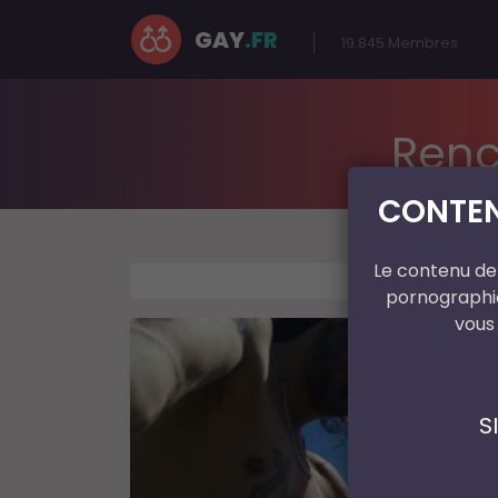
GAY
.FR
19.845
Membres
Renc
CONTEN
Le contenu de 
pornographiq
vous
S