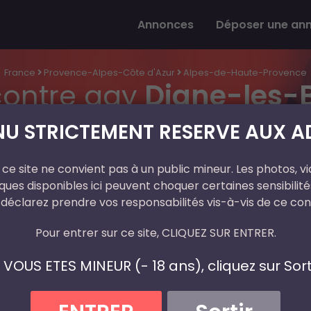
Annonces
Déposer une an
France
Provence-Alpes-Côte d'Azur
Alpes-de-Haute-Provence
ontre gay
Digne-les-
U STRICTEMENT RESERVE AUX AD
ce site ne convient pas à un public mineur. Les photos, vi
ues disponibles ici peuvent choquer certaines sensibilités
 déclarez prendre vos responsabilités vis-à-vis de ce con
Pour entrer sur ce site, CLIQUEZ SUR ENTRER.
I VOUS ETES MINEUR (- 18 ans), cliquez sur Sorti