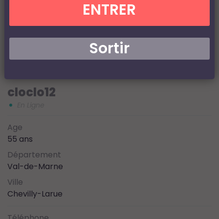
ENTRER
Sortir
cloclo12
En Ligne
Age
55 ans
Département
Val-de-Marne
Ville
Chevilly-Larue
Téléphone