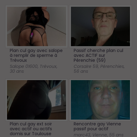
Plan cul gay avec salope
Passif cherche plan cul
à remplir de sperme à
avec ACTIF sur
Trévoux
Pérenchie (59)
Salope 01600
,
Trévoux
,
Corsaire 59
,
Pérenchies
,
30 ans
56 ans
Plan cul gay ext soir
Rencontre gay Vienne
avec actif ou actifs
passif pour actif
domis sur Toulouse
marc43
,
Vienne
,
55 ans