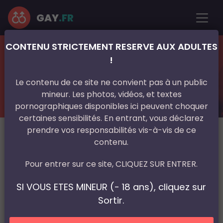
GAY
.FR
CONTENU STRICTEMENT RESERVE AUX ADULTES
France
Île-de-France
Val-de-Marne
Chevilly-Larue
!
Plan gay avec 1 homme actif pour
me défoncer la rondelle et la bouche
Le contenu de ce site ne convient pas à un public
me remplir les 2 de sperme sur
mineur. Les photos, vidéos, et textes
Chevilly-Larue
pornographiques disponibles ici peuvent choquer
certaines sensibilités. En entrant, vous déclarez
prendre vos responsabilités vis-à-vis de ce
contenu.
Pour entrer sur ce site, CLIQUEZ SUR ENTRER.
SI VOUS ETES MINEUR (- 18 ans), cliquez sur
Sortir.