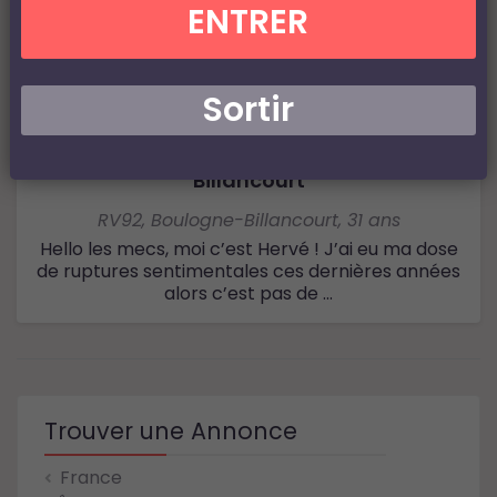
ENTRER
Sortir
Plan q gay en soirée à Boulogne-
Billancourt
RV92
,
Boulogne-Billancourt
,
31 ans
Hello les mecs, moi c’est Hervé ! J’ai eu ma dose
de ruptures sentimentales ces dernières années
alors c’est pas de ...
Trouver une Annonce
France