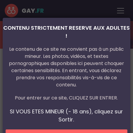
GAY
.FR
CONTENU STRICTEMENT RESERVE AUX ADULTES
France
Île-de-France
Hauts-de-Seine
!
Rencontre gay
Boulogne-Billancourt
Le contenu de ce site ne convient pas à un public
mineur. Les photos, vidéos, et textes
pornographiques disponibles ici peuvent choquer
certaines sensibilités. En entrant, vous déclarez
prendre vos responsabilités vis-à-vis de ce
contenu.
Pour entrer sur ce site, CLIQUEZ SUR ENTRER.
SI VOUS ETES MINEUR (- 18 ans), cliquez sur
Sortir.