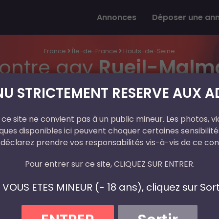
Annonces
Déposer une an
France
Île-de-France
Hauts-de-Seine
ontre gay
Rueil-Malm
U STRICTEMENT RESERVE AUX AD
ce site ne convient pas à un public mineur. Les photos, vi
ues disponibles ici peuvent choquer certaines sensibilités
 déclarez prendre vos responsabilités vis-à-vis de ce con
Pour entrer sur ce site, CLIQUEZ SUR ENTRER.
I VOUS ETES MINEUR (- 18 ans), cliquez sur Sorti