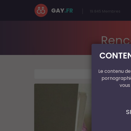
GAY
.FR
19.845
Membres
Renc
CONTEN
Le contenu de 
pornographiq
vous
S