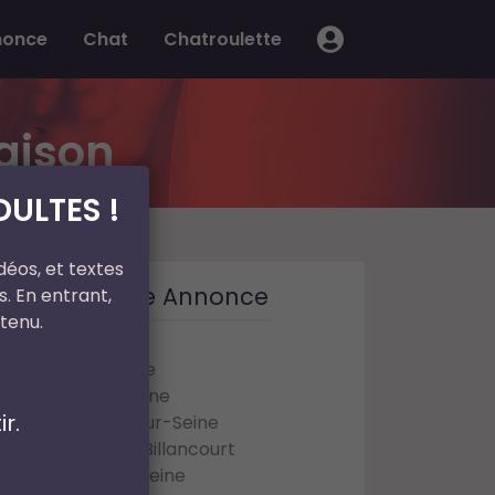
nonce
Chat
Chatroulette
aison
ULTES !
déos, et textes
Trouver une Annonce
. En entrant,
tenu.
France
Île-de-France
Hauts-de-Seine
r.
Asnières-sur-Seine
Boulogne-Billancourt
Bourg-la-Reine