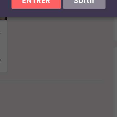
ENTRER
Sortir
-
e