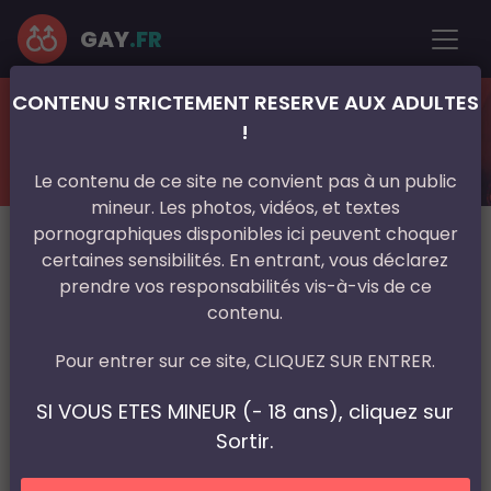
GAY
.FR
CONTENU STRICTEMENT RESERVE AUX ADULTES
France
Alsace
Bas-Rhin
Strasbourg
!
La curiosité d’un ttbm, gay passif à
Strasbourg
Le contenu de ce site ne convient pas à un public
mineur. Les photos, vidéos, et textes
pornographiques disponibles ici peuvent choquer
certaines sensibilités. En entrant, vous déclarez
prendre vos responsabilités vis-à-vis de ce
contenu.
Pour entrer sur ce site, CLIQUEZ SUR ENTRER.
SI VOUS ETES MINEUR (- 18 ans), cliquez sur
Sortir.