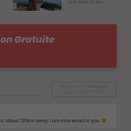
Dick
,
Paris
,
32 ans
ion Gratuite
Envoyer un message à
dam'*****@******.**
pol. about 120km away. i am interested in you.