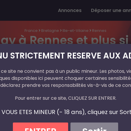
Annonces
Déposer une an
France
Bretagne
Ille-et-Vilaine
Rennes
y à Rennes et plus si 
U STRICTEMENT RESERVE AUX AD
ce site ne convient pas à un public mineur. Les photos, vi
Dam's
En Ligne
ues disponibles ici peuvent choquer certaines sensibilités
 déclarez prendre vos responsabilités vis-à-vis de ce con
Age
23 ans
Pour entrer sur ce site, CLIQUEZ SUR ENTRER.
Département
Ille-et-Vilaine
Ville
Rennes
I VOUS ETES MINEUR (- 18 ans), cliquez sur Sorti
Téléphone
n/a