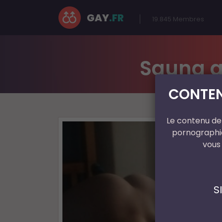
GAY
.FR
19.845
Membres
Sauna ga
CONTEN
Le contenu de 
pornographiq
vous
S