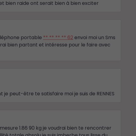
et bien raide ont serait bien à bien exciter
téléphone portable
** ** ** ** 62
envoi moi un Sms
ai bien partant et intéresse pour le faire avec
 je peut-être te satisfaire moi je suis de RENNES
mesure 1.86 90 kg je voudrai bien te rencontrer
lité totale absolu je suis imberbe tous lisse du