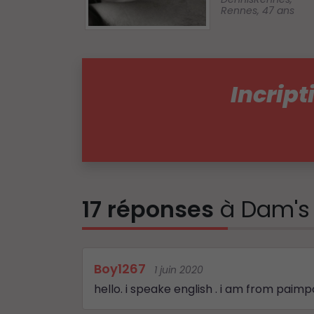
Rennes
,
47 ans
Incript
17 réponses
à Dam's
Boy1267
1 juin 2020
hello. i speake english . i am from paim