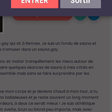
ENTRER
Sortir
Email
dam'****@*****.***
Dialoguer & Chatter
un gay qui vit à Rennes. Je suis un fondu de sauna et
e s’amuser dans un sauna gay.
banc et mater tranquillement les mecs autour de
 faire quelques séances de sauna à mes côtés en
ensemble mais sans se faire surprendre par les
pe mon corps et je deviens chaud à mon tour, si tu
 mains baladeuses et je reste souvent un long moment
eurs, à deux ce serait mieux ! Je suis athlétique
tôt svelte, brun ou blond peu importe, mais avec